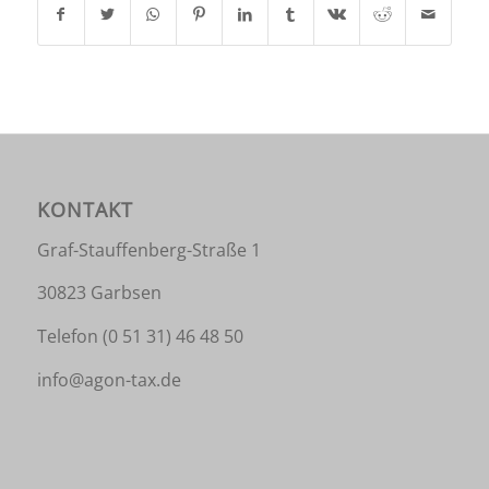
KONTAKT
Graf-Stauffenberg-Straße 1
30823 Garbsen
Telefon
(0 51 31) 46 48 50
info@agon-tax.de