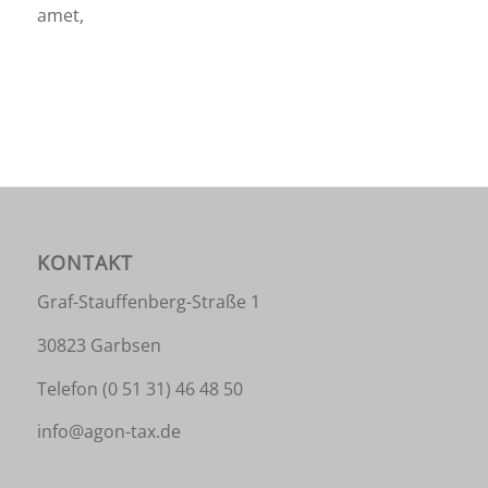
amet,
KONTAKT
Graf-Stauffenberg-Straße 1
30823 Garbsen
Telefon
(0 51 31) 46 48 50
info@agon-tax.de