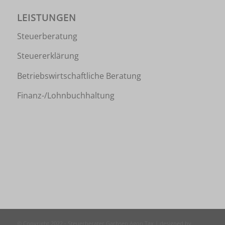
LEISTUNGEN
Steuerberatung
Steuererklärung
Betriebswirtschaftliche Beratung
Finanz-/Lohnbuchhaltung
© Copyright 2022 -
Steuerberater Garbsen Agon Tax
| designed by