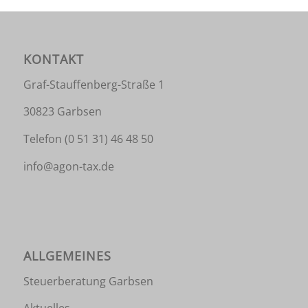
KONTAKT
Graf-Stauffenberg-Straße 1
30823 Garbsen
Telefon
(0 51 31) 46 48 50
info@agon-tax.de
ALLGEMEINES
Steuerberatung Garbsen