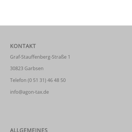
KONTAKT
Graf-Stauffenberg-Straße 1
30823 Garbsen
Telefon
(0 51 31) 46 48 50
info@agon-tax.de
ALLGEMEINES