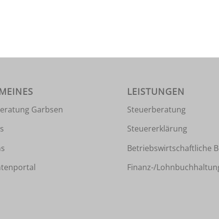
MEINES
LEISTUNGEN
eratung Garbsen
Steuerberatung
es
Steuererklärung
ns
Betriebswirtschaftliche 
tenportal
Finanz-/Lohnbuchhaltun