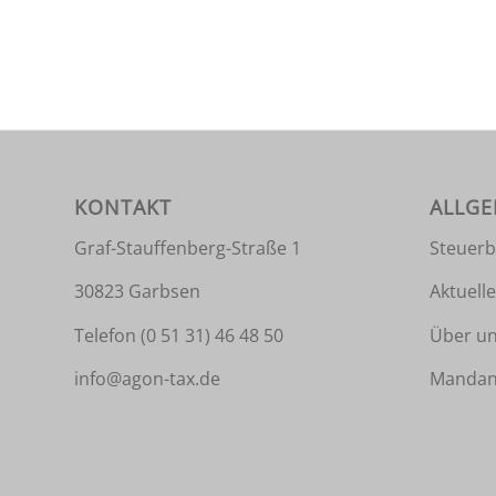
KONTAKT
ALLGE
Graf-Stauffenberg-Straße 1
Steuerb
30823 Garbsen
Aktuell
Telefon
(0 51 31) 46 48 50
Über u
info@agon-tax.de
Mandan